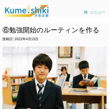
メニュー
コ
ン
⑥勉強開始のルーティンを作る
テ
ン
投稿日:
2022年4月13日
ツ
へ
ス
キ
ッ
プ