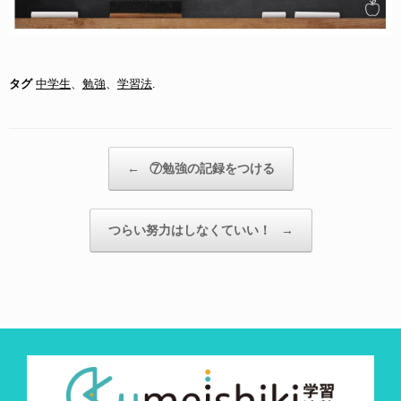
タグ
中学生
、
勉強
、
学習法
.
投稿ナビゲーション
←
⑦勉強の記録をつける
つらい努力はしなくていい！
→