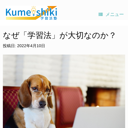
メニュー
コ
ン
なぜ「学習法」が大切なのか？
テ
ン
投稿日:
2022年4月10日
ツ
へ
ス
キ
ッ
プ