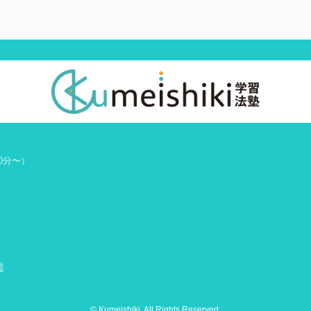
0分〜）
階
© Kumeishiki. All Rights Reserved.