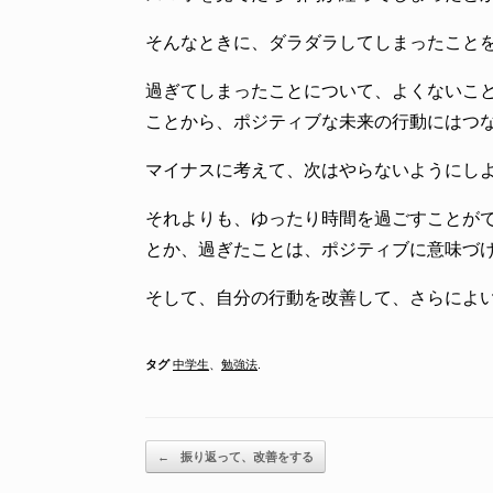
そんなときに、ダラダラしてしまったこと
過ぎてしまったことについて、よくないこ
ことから、ポジティブな未来の行動にはつ
マイナスに考えて、次はやらないようにし
それよりも、ゆったり時間を過ごすことが
とか、過ぎたことは、ポジティブに意味づ
そして、自分の行動を改善して、さらによ
タグ
中学生
、
勉強法
.
投稿ナビゲーション
←
振り返って、改善をする