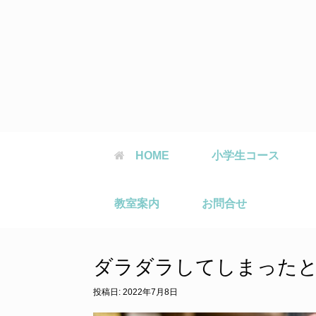
コ
ン
テ
ン
ツ
へ
ス
キ
ッ
プ
HOME
小学生コース
教室案内
お問合せ
ダラダラしてしまった
投稿日:
2022年7月8日