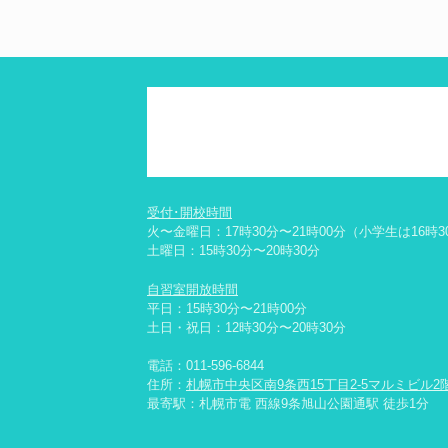
受付･開校時間
火〜金曜日：17時30分〜21時00分（小学生は16時3
土曜日：15時30分〜20時30分
自習室開放時間
平日：15時30分〜21時00分
土日・祝日：12時30分〜20時30分
電話：
011-596-6844
住所：
札幌市中央区南9条西15丁目2-5マルミビル2
最寄駅：札幌市電 西線9条旭山公園通駅 徒歩1分