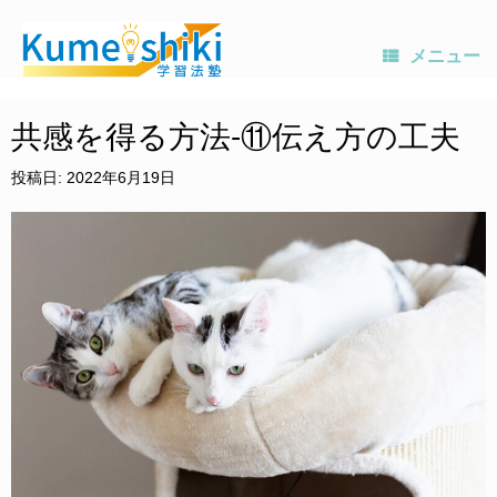
メニュー
コ
ン
共感を得る方法-⑪伝え方の工夫
テ
ン
投稿日:
2022年6月19日
ツ
へ
ス
キ
ッ
プ