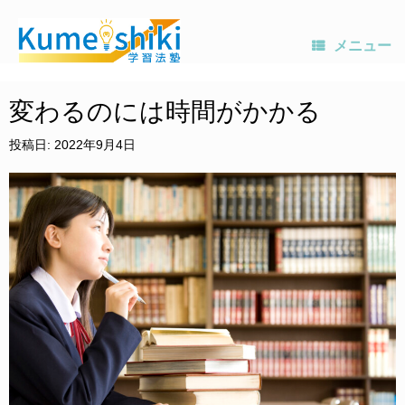
メニュー
コ
ン
変わるのには時間がかかる
テ
ン
投稿日:
2022年9月4日
ツ
へ
ス
キ
ッ
プ