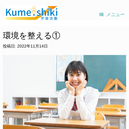
メニュー
コ
ン
環境を整える①
テ
ン
投稿日:
2022年11月14日
ツ
へ
ス
キ
ッ
プ