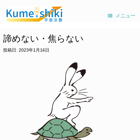
メニュー
コ
ン
諦めない・焦らない
テ
ン
投稿日:
2023年1月16日
ツ
へ
ス
キ
ッ
プ