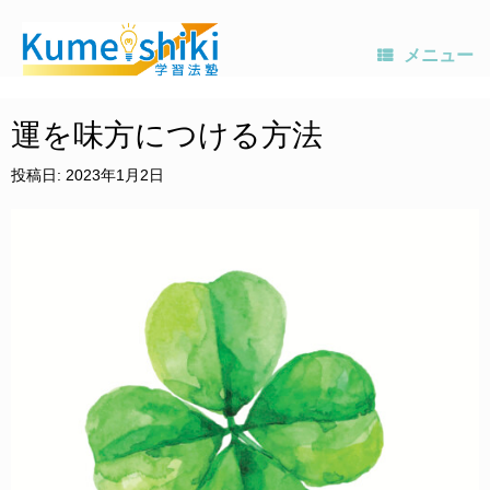
メニュー
コ
ン
運を味方につける方法
テ
ン
投稿日:
2023年1月2日
ツ
へ
ス
キ
ッ
プ