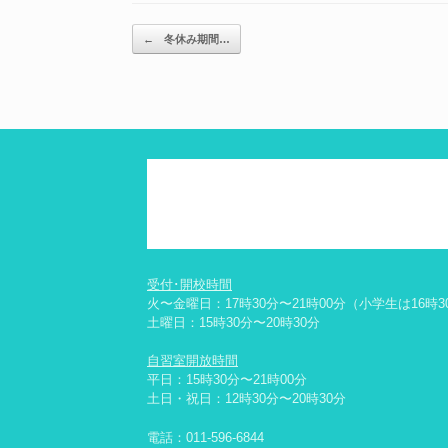
投稿ナビゲーション
←
冬休み期間…
受付･開校時間
火〜金曜日：17時30分〜21時00分（小学生は16時3
土曜日：15時30分〜20時30分
自習室開放時間
平日：15時30分〜21時00分
土日・祝日：12時30分〜20時30分
電話：
011-596-6844