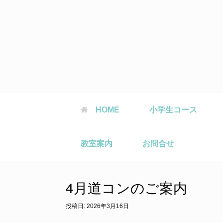
コ
ン
テ
ン
ツ
へ
ス
キ
ッ
プ
HOME
小学生コース
教室案内
お問合せ
4月道コンのご案内
投稿日:
2026年3月16日